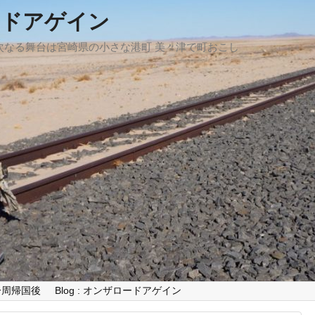
ードアゲイン
、次なる舞台は宮崎県の小さな港町 美々津で町おこし
世界一周帰国後
Blog : オンザロードアゲイン