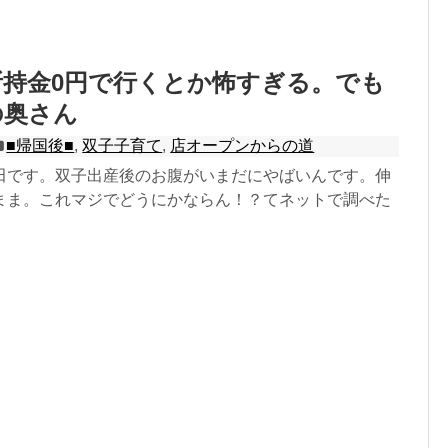
持金0円で行くとか怖すぎる。でも
の奥さん
■帰国後■
,
双子子育て
,
店オープンからの道
田です。双子出産後のお腹がいまだにやばいんです。伸
まま。これマジでどうにかならん！？てネットで調べた