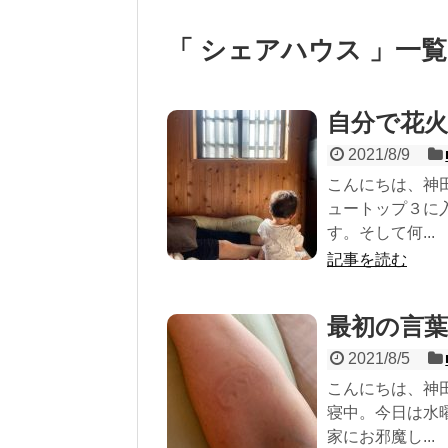
「 シェアハウス 」一覧
自分で花
2021/8/9
こんにちは、神
ュートップ３に
す。そして何...
記事を読む
最初の言
2021/8/5
こんにちは、神
寝中。今日は水
家にお邪魔し...