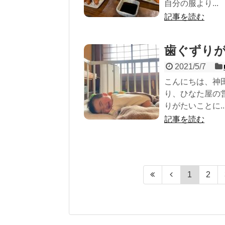
自分の服より...
記事を読む
歯ぐずり
2021/5/7
こんにちは、神
り、ひなた屋の
りがたいことに..
記事を読む
1
2