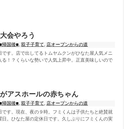
火大会やろう
■帰国後■
,
双子子育て
,
店オープンからの道
田です。店で出してるトムヤムクンがひなた屋人気メニ
入る！？くらいな勢いで人気上昇中。正直美味しいので
葉がアスホールの赤ちゃん
■帰国後■
,
双子子育て
,
店オープンからの道
田です。現在、夜の９時。フミくんは子供たちと絶賛就
曜日。ひなた屋の定休日です。久しぶりにフミくんの実