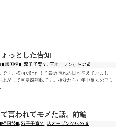
ちょっとした告知
■帰国後■
,
双子子育て
,
店オープンからの道
田です。梅雨明けた！？最近晴れの日が増えてきまし
が上がって真夏感満載です。相変わらず年中長袖のフミ
.
って言われてモメた話。前編
■帰国後■
,
双子子育て
,
店オープンからの道