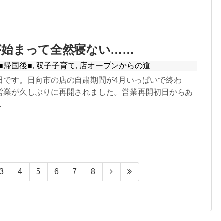
が始まって全然寝ない……
■帰国後■
,
双子子育て
,
店オープンからの道
田です。日向市の店の自粛期間が4月いっぱいで終わ
営業が久しぶりに再開されました。営業再開初日からあ
.
3
4
5
6
7
8