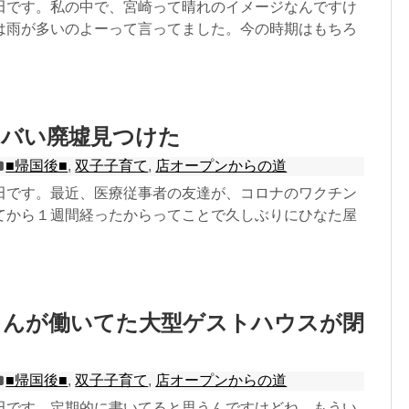
田です。私の中で、宮崎って晴れのイメージなんですけ
は雨が多いのよーって言ってました。今の時期はもちろ
ヤバい廃墟見つけた
■帰国後■
,
双子子育て
,
店オープンからの道
田です。最近、医療従事者の友達が、コロナのワクチン
てから１週間経ったからってことで久しぶりにひなた屋
ゃんが働いてた大型ゲストハウスが閉
■帰国後■
,
双子子育て
,
店オープンからの道
田です。定期的に書いてると思うんですけどね。もうい