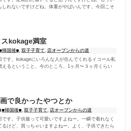
もしれないですけどね。体重がやばいんです。今回こそ
kokage満室
■帰国後■
,
双子子育て
,
店オープンからの道
です。kokageにいろんな人が住んでくれるイコール私
増えるということ。今のところ、1ヶ月〜３ヶ月くらい
映画で良かったやつとか
■帰国後■
,
双子子育て
,
店オープンからの道
田です。子供服って可愛いですよねー。一瞬で着れなく
てるけど、買っちゃいますよねー。よく、子供できたら