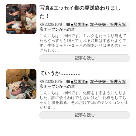
写真&エッセイ集の発送終わりまし
た！
2020/10/9
■帰国後■
,
双子妊娠・管理入院
,
店オープンからの道
こんにちは、神田です。ミルクをたっぷり与えて
たらぐっすりと眠ってくれる時期はすぎたようで
す。生後１ヶ月〜２ヶ月の間あたりは泣きのピー
クらしく...
記事を読む
ていうか…………
2020/10/5
■帰国後■
,
双子妊娠・管理入院
,
店オープンからの道
こんにちは、神田です。化粧をするようになりま
した。誰に会うわけでもないけど、化粧をしてち
ゃんと服を着る。それだけで1日のテンションが上
がりま...
記事を読む