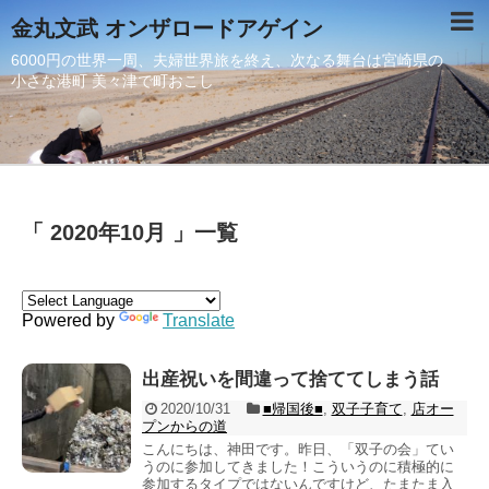
金丸文武 オンザロードアゲイン
6000円の世界一周、夫婦世界旅を終え、次なる舞台は宮崎県の
小さな港町 美々津で町おこし
「 2020年10月 」一覧
Powered by
Translate
出産祝いを間違って捨ててしまう話
2020/10/31
■帰国後■
,
双子子育て
,
店オー
プンからの道
こんにちは、神田です。昨日、「双子の会」てい
うのに参加してきました！こういうのに積極的に
参加するタイプではないんですけど、たまたま入