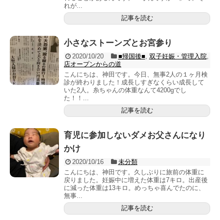
れが...
記事を読む
小さなストーンズとお宮参り
2020/10/20
■帰国後■
,
双子妊娠・管理入院
,
店オープンからの道
こんにちは、神田です。今日、無事2人の１ヶ月検
診が終わりました！成長しすぎなくらい成長して
いた2人。糸ちゃんの体重なんて4200gでし
た！！...
記事を読む
育児に参加しないダメお父さんになり
かけ
2020/10/16
未分類
こんにちは、神田です。久しぶりに旅前の体重に
戻りました。妊娠中に増えた体重は7キロ。出産後
に減った体重は13キロ。めっちゃ喜んでたのに、
無事...
記事を読む