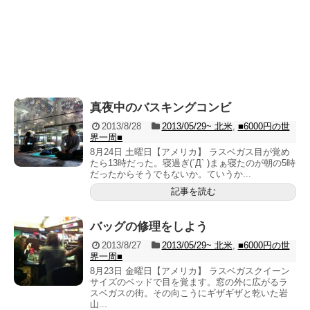
真夜中のバスキングコンビ
2013/8/28
2013/05/29~ 北米
,
■6000円の世
界一周■
8月24日 土曜日【アメリカ】 ラスベガス目が覚め
たら13時だった。寝過ぎ(´Д` )まぁ寝たのが朝の5時
だったからそうでもないか。ていうか...
記事を読む
バッグの修理をしよう
2013/8/27
2013/05/29~ 北米
,
■6000円の世
界一周■
8月23日 金曜日【アメリカ】 ラスベガスクイーン
サイズのベッドで目を覚ます。窓の外に広がるラ
スベガスの街。その向こうにギザギザと乾いた岩
山...