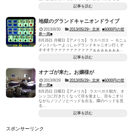
記事を読む
地獄のグランドキャニオンドライブ
2013/8/30
2013/05/29~ 北米
,
■6000円の世
界一周■
8月26日 月曜日【アメリカ】 ラスベガス ～ モニュ
メントバレーよっしゃグランドキャニオン行くぞ
オオオラァァァァァァァァァァぁぁぁぁぁぁぁ...
記事を読む
オナゴが来た。お嬢様が
2013/8/29
2013/05/29~ 北米
,
■6000円の世
界一周■
8月25日 日曜日【アメリカ】 ラスベガス朝方、オ
シッコに行きたくなって目を覚まし、目をこすり
ながらノソノソとベッドを出る。隣のベッドを見
る...
記事を読む
スポンサーリンク