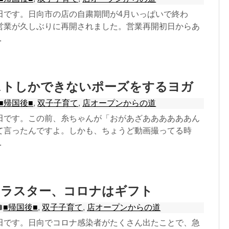
田です。日向市の店の自粛期間が4月いっぱいで終わ
営業が久しぶりに再開されました。営業再開初日からあ
.
ストしかできないポーズをするヨガ
■帰国後■
,
双子子育て
,
店オープンからの道
田です。この前、糸ちゃんが「おがあざああああああん
て言ったんですよ。しかも、ちょうど動画撮ってる時
.
クラスター、コロナはギフト
■帰国後■
,
双子子育て
,
店オープンからの道
田です。日向でコロナ感染者がたくさん出たことで、急