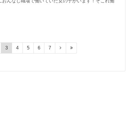
におんなじ職場で働いていた女の子がいます！そこれ働
3
4
5
6
7