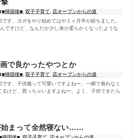
一撃
■帰国後■
,
双子子育て
,
店オープンからの道
田です。ヨガをやり始めてはや１ヶ月半が経ちました。
るんですけど、なんだか少し体が柔らかくなったような
映画で良かったやつとか
■帰国後■
,
双子子育て
,
店オープンからの道
田です。子供服って可愛いですよねー。一瞬で着れなく
てるけど、買っちゃいますよねー。よく、子供できたら
が始まって全然寝ない……
■帰国後■
,
双子子育て
,
店オープンからの道