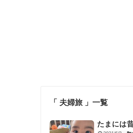
「 夫婦旅 」一覧
たまには