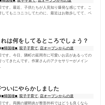
■帰国後■
,
双子子育て
,
店オープンからの道
田です。最近、子供たちが人見知り爆発な感じです。こ
対してもニコニコしてたのに、最近はお散歩してて、ベ
これは何をしてるところでしょう？
■帰国後■
,
双子子育て
,
店オープンからの道
田です。今日、隣町の延岡市に可愛いお店があるっての
行ってきたんです。作家さんのアクセサリーがメイン
.
がついにやらかしました
■帰国後■
,
双子子育て
,
店オープンからの道
田です。両腕の腱鞘炎が整形外科ではどうも良くなら