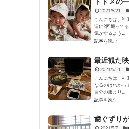
トドメの
2021/5/21
こんにちは、神
週に2回通って
気がするよう...
記事を読む
最近観た
2021/5/11
こんにちは、神
なるのはわかっ
自分の服より...
記事を読む
歯ぐずり
2021/5/7