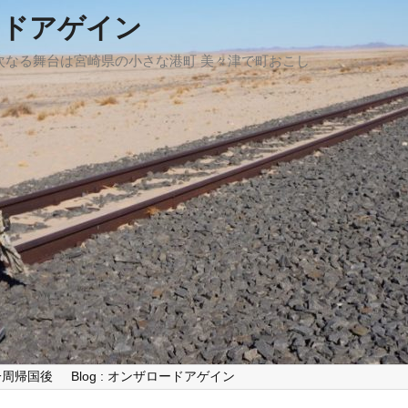
ードアゲイン
、次なる舞台は宮崎県の小さな港町 美々津で町おこし
世界一周帰国後
Blog : オンザロードアゲイン