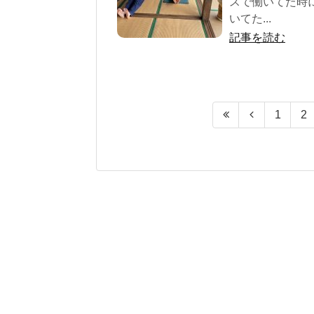
スで働いてた時
いてた...
記事を読む
1
2