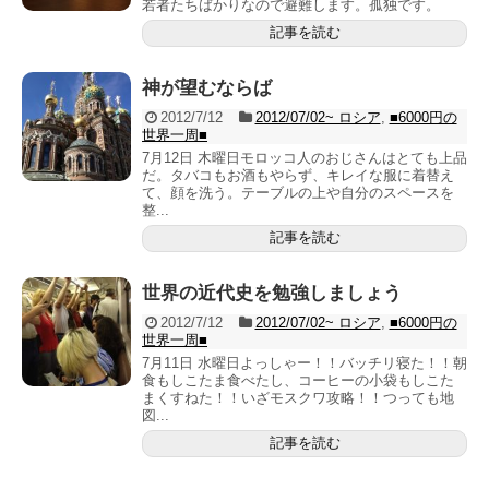
若者たちばかりなので避難します。孤独です。
記事を読む
神が望むならば
2012/7/12
2012/07/02~ ロシア
,
■6000円の
世界一周■
7月12日 木曜日モロッコ人のおじさんはとても上品
だ。タバコもお酒もやらず、キレイな服に着替え
て、顔を洗う。テーブルの上や自分のスペースを
整...
記事を読む
世界の近代史を勉強しましょう
2012/7/12
2012/07/02~ ロシア
,
■6000円の
世界一周■
7月11日 水曜日よっしゃー！！バッチリ寝た！！朝
食もしこたま食べたし、コーヒーの小袋もしこた
まくすねた！！いざモスクワ攻略！！つっても地
図...
記事を読む