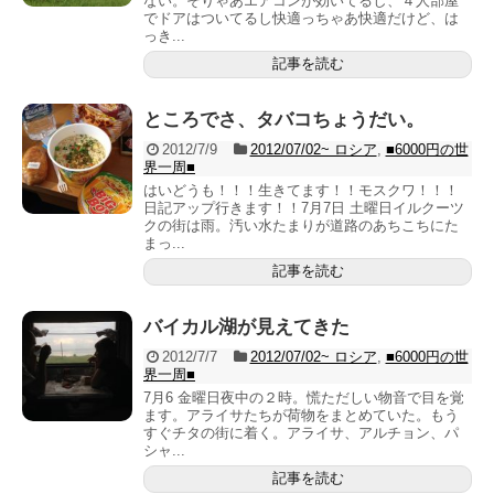
ない。そりゃあエアコンが効いてるし、４人部屋
でドアはついてるし快適っちゃあ快適だけど、は
っき...
記事を読む
ところでさ、タバコちょうだい。
2012/7/9
2012/07/02~ ロシア
,
■6000円の世
界一周■
はいどうも！！！生きてます！！モスクワ！！！
日記アップ行きます！！7月7日 土曜日イルクーツ
クの街は雨。汚い水たまりが道路のあちこちにた
まっ...
記事を読む
バイカル湖が見えてきた
2012/7/7
2012/07/02~ ロシア
,
■6000円の世
界一周■
7月6 金曜日夜中の２時。慌ただしい物音で目を覚
ます。アライサたちが荷物をまとめていた。もう
すぐチタの街に着く。アライサ、アルチョン、パ
シャ...
記事を読む