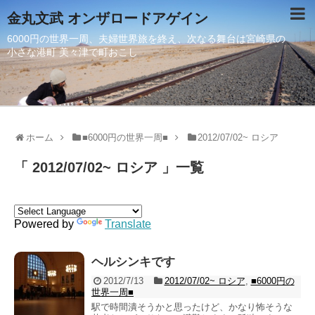
金丸文武 オンザロードアゲイン
6000円の世界一周、夫婦世界旅を終え、次なる舞台は宮崎県の
小さな港町 美々津で町おこし
ホーム
■6000円の世界一周■
2012/07/02~ ロシア
「 2012/07/02~ ロシア 」一覧
Powered by
Translate
ヘルシンキです
2012/7/13
2012/07/02~ ロシア
,
■6000円の
世界一周■
駅で時間潰そうかと思ったけど、かなり怖そうな