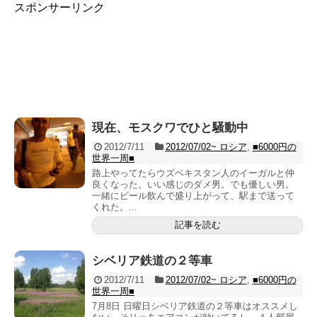
スポンサーリンク
現在、モスクワでひと騒動中
2012/7/11
2012/07/02~ ロシア
,
■6000円の
世界一周■
路上やってたらウズベキスタン人のイーガルと仲
良くなった。いい感じのダメ男。でも優しい男。
一緒にビール飲んで盛り上がって、駅まで送って
くれた。...
記事を読む
シベリア鉄道の２等車
2012/7/11
2012/07/02~ ロシア
,
■6000円の
世界一周■
7月8日 日曜日シベリア鉄道の２等車はオススメし