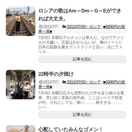
ロシアの歌はAm～Dm～G～Eができ
れば大丈夫。
2012/7/7
2012/07/02~ ロシア
,
■6000円の世
界一周■
7月5日 木曜日アルチョンは軍人だ。なのでアメリ
カが大嫌い。言葉はわからないが、俺のノートに
日本の国旗を書きグッドグッドと言い、次にアメ
リカ...
記事を読む
22時半の夕焼け
2012/7/7
2012/07/02~ ロシア
,
■6000円の世
界一周■
7月4日 水曜日広大な原野のただ中を走り抜ける電
車。空に続く草原の地平線。ここはシベリア鉄道
の中。それにしても、狭い……。狭すぎる………
シベ...
記事を読む
心配していたみんなゴメン！