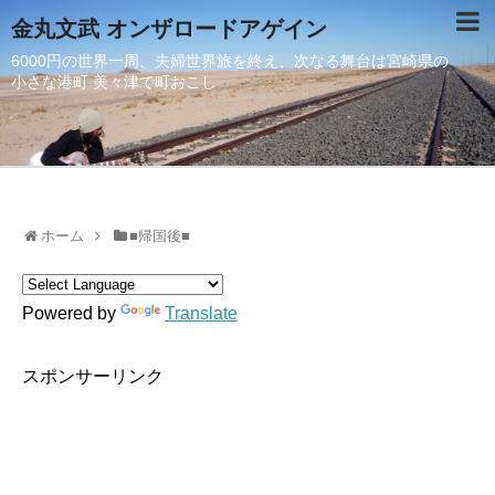
金丸文武 オンザロードアゲイン
6000円の世界一周、夫婦世界旅を終え、次なる舞台は宮崎県の
小さな港町 美々津で町おこし
ホーム
■帰国後■
Powered by
Translate
スポンサーリンク