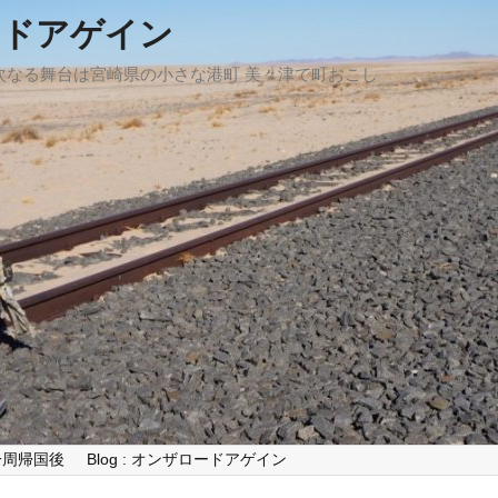
ードアゲイン
、次なる舞台は宮崎県の小さな港町 美々津で町おこし
世界一周帰国後
Blog : オンザロードアゲイン