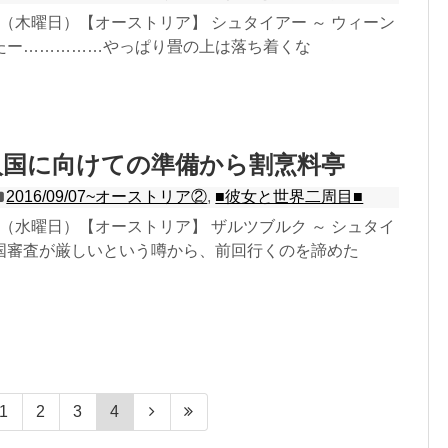
17日（木曜日）【オーストリア】 シュタイアー ～ ウィーン
たー……………やっぱり畳の上は落ち着くな
入国に向けての準備から割烹料亭
2016/09/07~オーストリア②
,
■彼女と世界二周目■
16日（水曜日）【オーストリア】 ザルツブルク ～ シュタイ
国審査が厳しいという噂から、前回行くのを諦めた
1
2
3
4