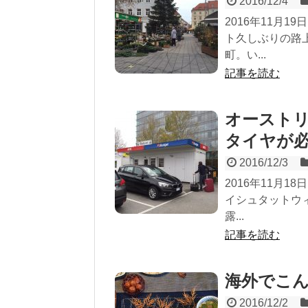
2016/12/4
2016年11月
ト久しぶりの路
町。い...
記事を読む
オースト
タイヤが
2016/12/3
2016年11月
イシュタットウ
露...
記事を読む
海外でこ
2016/12/2