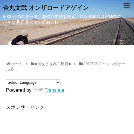
金丸文武 オンザロードアゲイン
6000円の世界一周、夫婦世界旅を終え、次なる舞台は宮崎県の
小さな港町 美々津で町おこし
ホーム
■彼女と世界二周目■
2017/12/22~ シンガポー
ル②
Powered by
Translate
スポンサーリンク