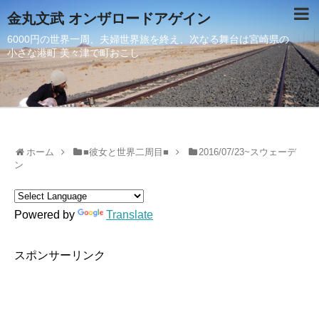
金丸文武 オンザロードアゲイン
6000円の世界一周、夫婦世界旅を終え、次なる舞台は宮崎県の
小さな港町 美々津で町おこし
ホーム
■彼女と世界二周目■
2016/07/23~スウェーデ
ン
Powered by
Translate
スポンサーリンク