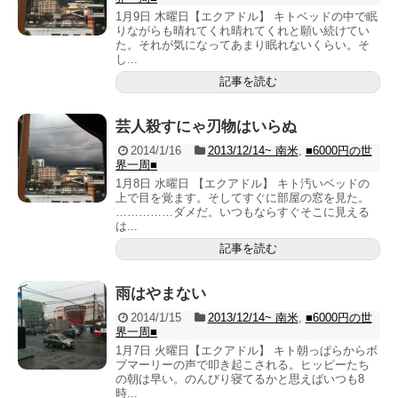
1月9日 木曜日【エクアドル】 キトベッドの中で眠
りながらも晴れてくれ晴れてくれと願い続けてい
た。それが気になってあまり眠れないくらい。そ
し...
記事を読む
芸人殺すにゃ刃物はいらぬ
2014/1/16
2013/12/14~ 南米
,
■6000円の世
界一周■
1月8日 水曜日 【エクアドル】 キト汚いベッドの
上で目を覚ます。そしてすぐに部屋の窓を見た。
……………ダメだ。いつもならすぐそこに見える
は...
記事を読む
雨はやまない
2014/1/15
2013/12/14~ 南米
,
■6000円の世
界一周■
1月7日 火曜日【エクアドル】 キト朝っぱらからボ
ブマーリーの声で叩き起こされる。ヒッピーたち
の朝は早い。のんびり寝てるかと思えばいつも8
時...