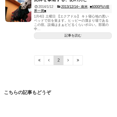
2014/1/12
2013/12/14~ 南米
,
■6000円の世
界一周■
1月4日 土曜日 【エクアドル】 キト寝心地の悪い
ベッドで目を覚ます。ヒッピーの溜まり場である
この宿。設備はまぁビビるくらいボロい。部屋の
中...
記事を読む
2
こちらの記事もどうぞ