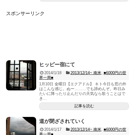
スポンサーリンク
ヒッピー宿にて
2014/1/18
2013/12/14~ 南米
,
■6000円の世
界一周■
1月10日 金曜日【エクアドル】 キト今日も窓の外
はこんな感じ。ぬー………でも諦めんぞ。昨日み
たいに降ったり止んだりの天気なら歌うことはで
き...
記事を読む
道が閉ざされていく
2014/1/17
2013/12/14~ 南米
,
■6000円の世
界一周■