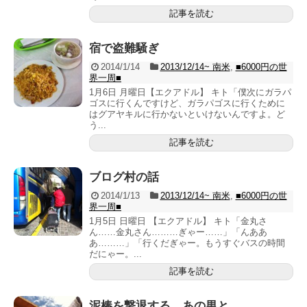
記事を読む
宿で盗難騒ぎ
2014/1/14
2013/12/14~ 南米
,
■6000円の世
界一周■
1月6日 月曜日【エクアドル】 キト「僕次にガラパ
ゴスに行くんですけど、ガラパゴスに行くために
はグアヤキルに行かないといけないんですよ。ど
う...
記事を読む
ブログ村の話
2014/1/13
2013/12/14~ 南米
,
■6000円の世
界一周■
1月5日 日曜日 【エクアドル】 キト「金丸さ
ん……金丸さん………ぎゃー……」「んああ
あ………」「行くだぎゃー。もうすぐバスの時間
だにゃー。...
記事を読む
泥棒を撃退する、あの男と