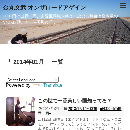
金丸文武 オンザロードアゲイン
6000円の世界一周、夫婦世界旅を終え、次なる舞台は宮崎県の
小さな港町 美々津で町おこし
「 2014年01月 」一覧
Powered by
Translate
この世で一番美しい国知ってる？
2014/1/21
2013/12/14~ 南米
,
■6000円の世
界一周■
1月12日 日曜日【エクアドル】 キト「なぁヘロニ
モ、アヤワスカって知ってる？ペルーのジャング
ルで飲めるやつ。」「ああ、知ってるよ。でもや