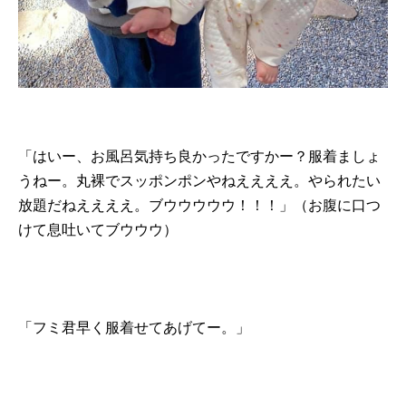
「はいー、お風呂気持ち良かったですかー？服着ましょ
うねー。丸裸でスッポンポンやねええええ。やられたい
放題だねええええ。ブウウウウウ！！！」（お腹に口つ
けて息吐いてブウウウ）
「フミ君早く服着せてあげてー。」