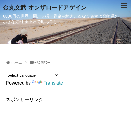
金丸文武 オンザロードアゲイン
6000円の世界一周、夫婦世界旅を終え、次なる舞台は宮崎県の
小さな港町 美々津で町おこし
ホーム
■帰国後■
Powered by
Translate
スポンサーリンク