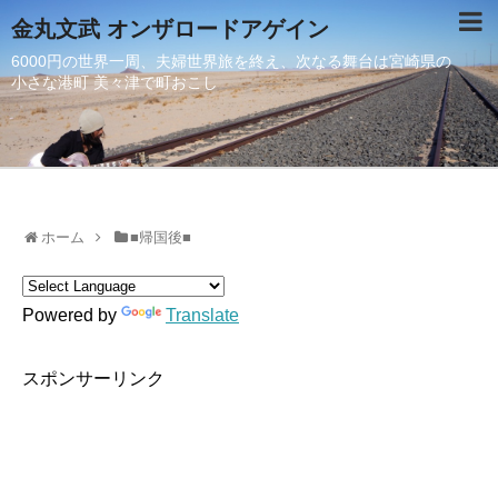
金丸文武 オンザロードアゲイン
6000円の世界一周、夫婦世界旅を終え、次なる舞台は宮崎県の
小さな港町 美々津で町おこし
ホーム
■帰国後■
Powered by
Translate
スポンサーリンク