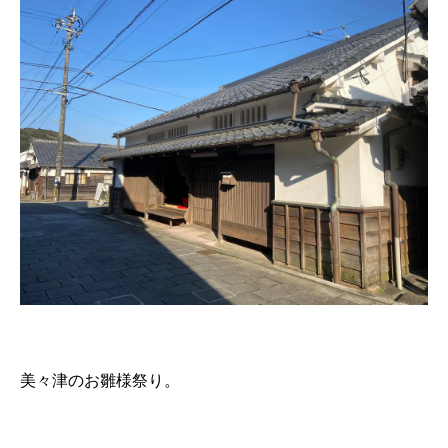
美々津のお雛様祭り。