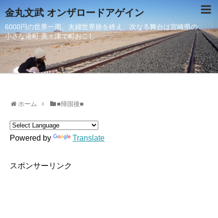
金丸文武 オンザロードアゲイン
6000円の世界一周、夫婦世界旅を終え、次なる舞台は宮崎県の
小さな港町 美々津で町おこし
ホーム
■帰国後■
Powered by
Translate
スポンサーリンク