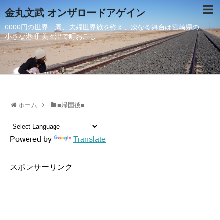
金丸文武 オンザロードアゲイン
6000円の世界一周、夫婦世界旅を終え、次なる舞台は宮崎県の
小さな港町 美々津で町おこし
ホーム
■帰国後■
Powered by
Translate
スポンサーリンク