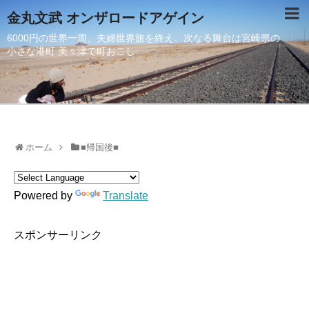
金丸文武 オンザロードアゲイン
6000円の世界一周、夫婦世界旅を終え、次なる舞台は宮崎県の
小さな港町 美々津で町おこし
ホーム
■帰国後■
Powered by
Translate
スポンサーリンク