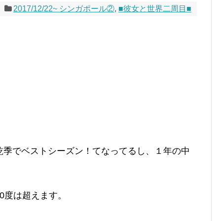
2017/12/22~ シンガポール②
,
■彼女と世界二周目■
乾季でベストシーズン！てなってるし、１年の中
0度は超えます。