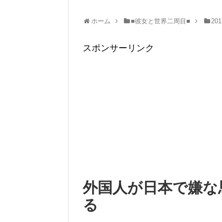
ホーム
■彼女と世界二周目■
20
スポンサーリンク
外国人が日本で嫌な
る