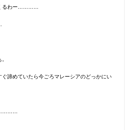
くるわー…………
…
ぁ。
すぐ諦めていたら今ごろマレーシアのどっかにい
…………