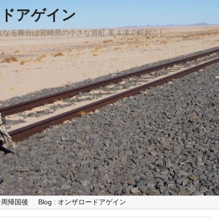
ードアゲイン
、次なる舞台は宮崎県の小さな港町 美々津で町おこし
世界一周帰国後
Blog : オンザロードアゲイン