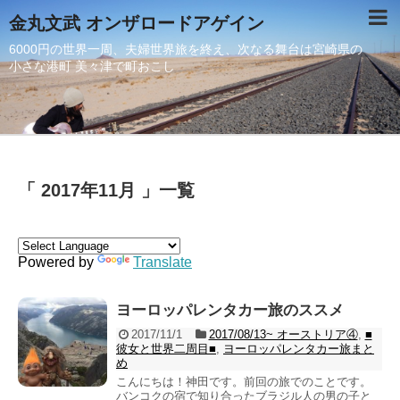
金丸文武 オンザロードアゲイン
6000円の世界一周、夫婦世界旅を終え、次なる舞台は宮崎県の
小さな港町 美々津で町おこし
「 2017年11月 」一覧
Powered by
Translate
ヨーロッパレンタカー旅のススメ
2017/11/1
2017/08/13~ オーストリア④
,
■
彼女と世界二周目■
,
ヨーロッパレンタカー旅まと
め
こんにちは！神田です。前回の旅でのことです。
バンコクの宿で知り合ったブラジル人の男の子と