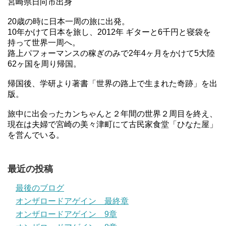
宮崎県日向市出身
20歳の時に日本一周の旅に出発。
10年かけて日本を旅し、2012年 ギターと6千円と寝袋を
持って世界一周へ。
路上パフォーマンスの稼ぎのみで2年4ヶ月をかけて5大陸
62ヶ国を周り帰国。
帰国後、学研より著書「世界の路上で生まれた奇跡」を出
版。
旅中に出会ったカンちゃんと２年間の世界２周目を終え、
現在は夫婦で宮崎の美々津町にて古民家食堂「ひなた屋」
を営んでいる。
最近の投稿
最後のブログ
オンザロードアゲイン 最終章
オンザロードアゲイン 9章