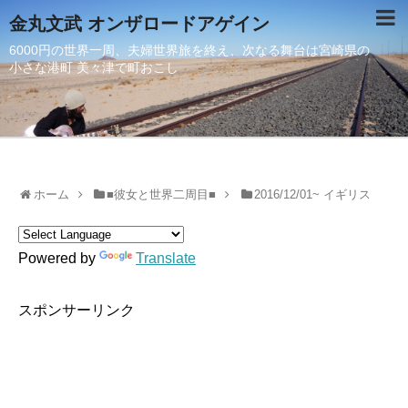
金丸文武 オンザロードアゲイン
6000円の世界一周、夫婦世界旅を終え、次なる舞台は宮崎県の
小さな港町 美々津で町おこし
ホーム
■彼女と世界二周目■
2016/12/01~ イギリス
Powered by
Translate
スポンサーリンク