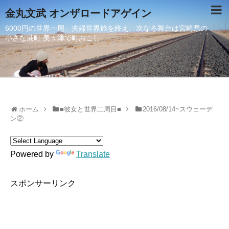
金丸文武 オンザロードアゲイン
6000円の世界一周、夫婦世界旅を終え、次なる舞台は宮崎県の
小さな港町 美々津で町おこし
ホーム
■彼女と世界二周目■
2016/08/14~スウェーデ
ン②
Powered by
Translate
スポンサーリンク