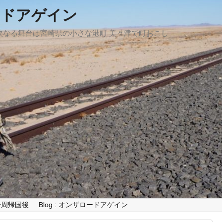
ードアゲイン
、次なる舞台は宮崎県の小さな港町 美々津で町おこし
世界一周帰国後
Blog : オンザロードアゲイン