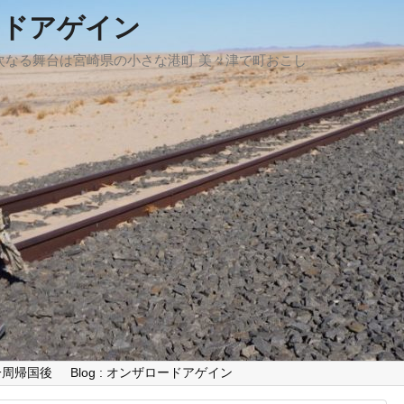
ードアゲイン
、次なる舞台は宮崎県の小さな港町 美々津で町おこし
世界一周帰国後
Blog : オンザロードアゲイン