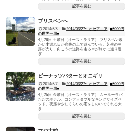
記事を読む
ブリスベンへ
2014/5/8
2014/03/27~ オセアニア
,
■6000円
の世界一周■
4月26日 土曜日【オーストラリア】 ブリスベン暖
かい木漏れ日が寝袋の上で遊んでいる。芝生の朝
露が光り、向こうの道路を走る車が静かに通り過
ぎ...
記事を読む
ピーナッツバターとオニギリ
2014/5/7
2014/03/27~ オセアニア
,
■6000円
の世界一周■
4月25日 金曜日【オーストラリア】 ムールーラバ
ただのホテル。コンフォタブルなキングサイズベ
ッド。夜露や少しくらいの雨をしのいでくれる大
き...
記事を読む
マジ大蛇