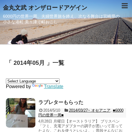
金丸文武 オンザロードアゲイン
6000円の世界一周、夫婦世界旅を終え、次なる舞台は宮崎県の
小さな港町 美々津で町おこし
「 2014年05月 」一覧
Powered by
Translate
ラブレターもらった
2014/5/10
2014/03/27~ オセアニア
,
■6000
円の世界一周■
4月28日 月曜日【オーストラリア】 ブリスベン
「フミ、充電アダプターの調子が悪いって言って
たよな。これを使うといいよ。」普段そんなにお