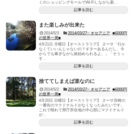
くのショッピングモールでWi-Fiしながら新...
記事を読む
また楽しみが出来た
2014/5/3
2014/03/27~ オセアニア
,
■6000円
の世界一周■
4月21日 月曜日【オーストラリア】 ヌーサ「行か
なくていいんじゃないの？ギターあるんだし、今
からでも稼ぎながら旅始められるよ。」「そうっ
す...
記事を読む
捨ててしまえば楽なのに
2014/5/2
2014/03/27~ オセアニア
,
■6000円
の世界一周■
4月20日 日曜日【オーストラリア】 ヌーサ宮崎の
一番街のマクドナルドがなくなったみたいです。
これで晴れて県庁所在地の中心部にマクドナルド
が...
記事を読む