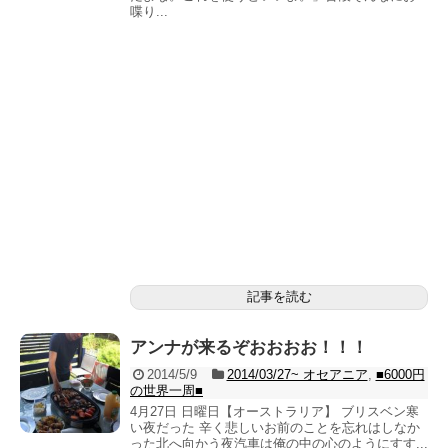
喋り...
記事を読む
アンナが来るぞおおおお！！！
2014/5/9
2014/03/27~ オセアニア
,
■6000円
の世界一周■
4月27日 日曜日【オーストラリア】 ブリスベン寒
い夜だった 辛く悲しいお前のことを忘れはしなか
った北へ向かう夜汽車は俺の中の心のようにすす...