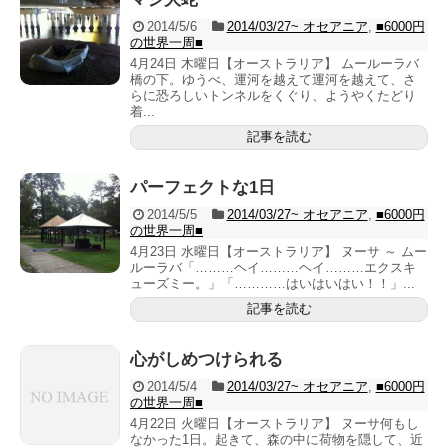
2014/5/6
2014/03/27~ オセアニア
,
■6000円
の世界一周■
4月24日 木曜日【オーストラリア】 ムールーラバ
橋の下。ゆうべ、運河を越えて運河を越えて、さ
らに恐ろしいトンネルをくぐり、ようやくたどり
着...
記事を読む
パーフェクトな1日
2014/5/5
2014/03/27~ オセアニア
,
■6000円
の世界一周■
4月23日 水曜日【オーストラリア】 ヌーサ ～ ムー
ルーラバ「………ヘイ………ヘイ………エクスキ
ューズミー。」「…………はいはいはい！！」...
記事を読む
心がしめつけられる
2014/5/4
2014/03/27~ オセアニア
,
■6000円
の世界一周■
4月22日 火曜日【オーストラリア】 ヌーサ何もし
なかった1日。起きて、森の中に荷物を隠して、近