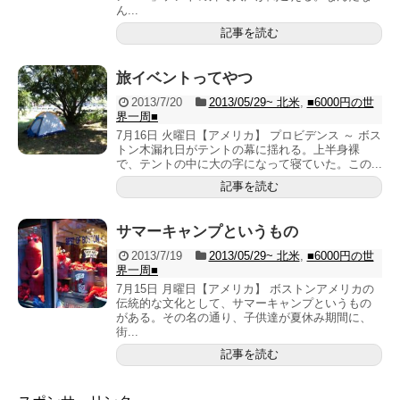
ん...
記事を読む
旅イベントってやつ
2013/7/20
2013/05/29~ 北米
,
■6000円の世
界一周■
7月16日 火曜日【アメリカ】 プロビデンス ～ ボス
トン木漏れ日がテントの幕に揺れる。上半身裸
で、テントの中に大の字になって寝ていた。この...
記事を読む
サマーキャンプというもの
2013/7/19
2013/05/29~ 北米
,
■6000円の世
界一周■
7月15日 月曜日【アメリカ】 ボストンアメリカの
伝統的な文化として、サマーキャンプというもの
がある。その名の通り、子供達が夏休み期間に、
街...
記事を読む