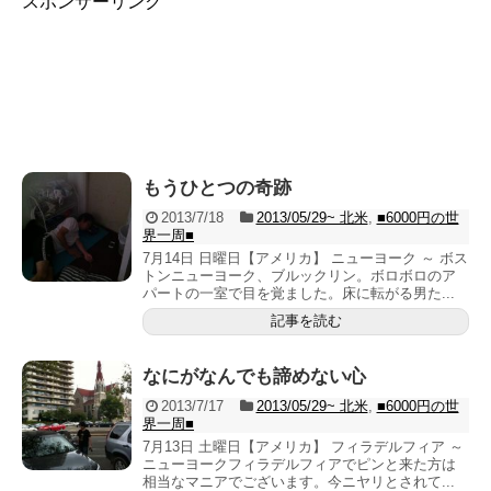
スポンサーリンク
もうひとつの奇跡
2013/7/18
2013/05/29~ 北米
,
■6000円の世
界一周■
7月14日 日曜日【アメリカ】 ニューヨーク ～ ボス
トンニューヨーク、ブルックリン。ボロボロのア
パートの一室で目を覚ました。床に転がる男た...
記事を読む
なにがなんでも諦めない心
2013/7/17
2013/05/29~ 北米
,
■6000円の世
界一周■
7月13日 土曜日【アメリカ】 フィラデルフィア ～
ニューヨークフィラデルフィアでピンと来た方は
相当なマニアでございます。今ニヤリとされて...