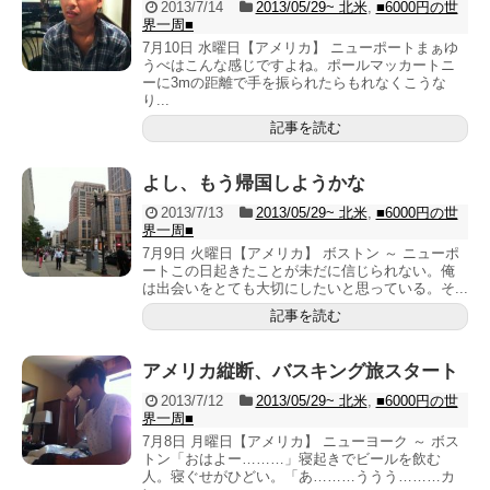
2013/7/14
2013/05/29~ 北米
,
■6000円の世
界一周■
7月10日 水曜日【アメリカ】 ニューポートまぁゆ
うべはこんな感じですよね。ポールマッカートニ
ーに3mの距離で手を振られたらもれなくこうな
り...
記事を読む
よし、もう帰国しようかな
2013/7/13
2013/05/29~ 北米
,
■6000円の世
界一周■
7月9日 火曜日【アメリカ】 ボストン ～ ニューポ
ートこの日起きたことが未だに信じられない。俺
は出会いをとても大切にしたいと思っている。そ...
記事を読む
アメリカ縦断、バスキング旅スタート
2013/7/12
2013/05/29~ 北米
,
■6000円の世
界一周■
7月8日 月曜日【アメリカ】 ニューヨーク ～ ボス
トン「おはよー………」寝起きでビールを飲む
人。寝ぐせがひどい。「あ………ううう………カ