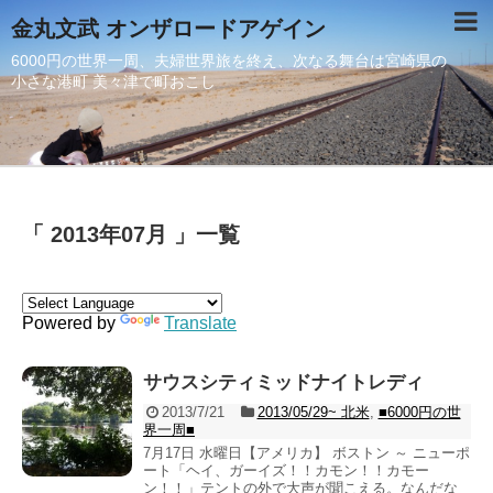
金丸文武 オンザロードアゲイン
6000円の世界一周、夫婦世界旅を終え、次なる舞台は宮崎県の
小さな港町 美々津で町おこし
「 2013年07月 」一覧
Powered by
Translate
サウスシティミッドナイトレディ
2013/7/21
2013/05/29~ 北米
,
■6000円の世
界一周■
7月17日 水曜日【アメリカ】 ボストン ～ ニューポ
ート「ヘイ、ガーイズ！！カモン！！カモー
ン！！」テントの外で大声が聞こえる。なんだな