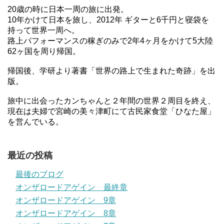
20歳の時に日本一周の旅に出発。
10年かけて日本を旅し、2012年 ギターと6千円と寝袋を
持って世界一周へ。
路上パフォーマンスの稼ぎのみで2年4ヶ月をかけて5大陸
62ヶ国を周り帰国。
帰国後、学研より著書「世界の路上で生まれた奇跡」を出
版。
旅中に出会ったカンちゃんと２年間の世界２周目を終え、
現在は夫婦で宮崎の美々津町にて古民家食堂「ひなた屋」
を営んでいる。
最近の投稿
最後のブログ
オンザロードアゲイン 最終章
オンザロードアゲイン 9章
オンザロードアゲイン 8章