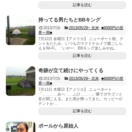
記事を読む
持ってる男たちとBBキング
2013/7/16
2013/05/29~ 北米
,
■6000円の世
界一周■
7月12日 金曜日【アメリカ】 ニューポート朝、テ
ントをたたみ、いつものマクドナルドで腹ごしら
え＆Wi-Fi。「いやー、BBキング楽しみやね...
記事を読む
奇跡が立て続けにやってくる
2013/7/15
2013/05/29~ 北米
,
■6000円の世
界一周■
7月11日 木曜日【アメリカ】 ニューポート
「…………あへ……ふひ………」隣でガサゴソと
音が聞こえる。また雨が降ってきた。カッピーが
テントか...
記事を読む
ポールから原始人