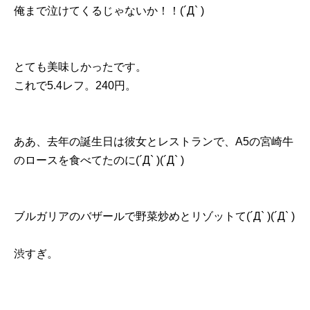
俺まで泣けてくるじゃないか！！(´Д` )
とても美味しかったです。
これで5.4レフ。240円。
ああ、去年の誕生日は彼女とレストランで、A5の宮崎牛
のロースを食べてたのに(´Д` )(´Д` )
ブルガリアのバザールで野菜炒めとリゾットて(´Д` )(´Д` )
渋すぎ。