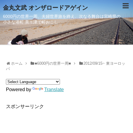
金丸文武 オンザロードアゲイン
6000円の世界一周、夫婦世界旅を終え、次なる舞台は宮崎県の
小さな港町 美々津で町おこし
ホーム
■6000円の世界一周■
2012/09/15~ 東ヨーロッ
パ
Powered by
Translate
スポンサーリンク