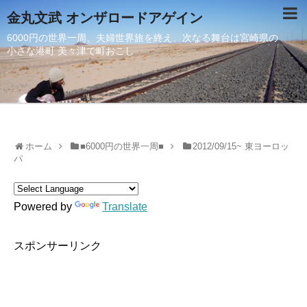
金丸文武 オンザロードアゲイン
6000円の世界一周、夫婦世界旅を終え、次なる舞台は宮崎県の
小さな港町 美々津で町おこし
ホーム
■6000円の世界一周■
2012/09/15~ 東ヨーロッ
パ
Powered by
Translate
スポンサーリンク