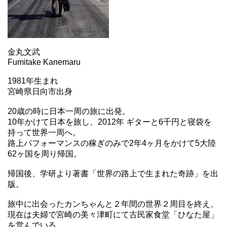
金丸文武
Fumitake Kanemaru
1981年生まれ
宮崎県日向市出身
20歳の時に日本一周の旅に出発。
10年かけて日本を旅し、2012年 ギターと6千円と寝袋を
持って世界一周へ。
路上パフォーマンスの稼ぎのみで2年4ヶ月をかけて5大陸
62ヶ国を周り帰国。
帰国後、学研より著書「世界の路上で生まれた奇跡」を出
版。
旅中に出会ったカンちゃんと２年間の世界２周目を終え、
現在は夫婦で宮崎の美々津町にて古民家食堂「ひなた屋」
を営んでいる。