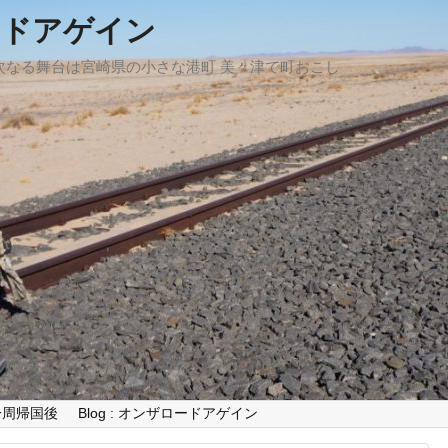
ードアゲイン
、次なる舞台は宮崎県の小さな港町 美々津で町おこし
世界一周帰国後
Blog : オンザロードアゲイン