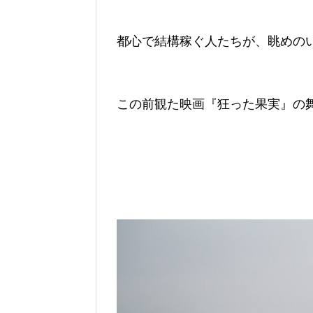
都心で結構稼ぐ人たちが、眺めの
この前観た映画『狂った果実』の