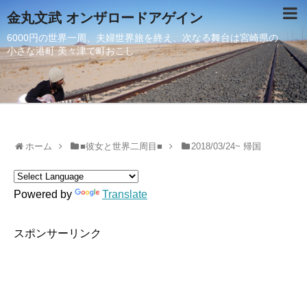
金丸文武 オンザロードアゲイン
6000円の世界一周、夫婦世界旅を終え、次なる舞台は宮崎県の
小さな港町 美々津で町おこし
ホーム
■彼女と世界二周目■
2018/03/24~ 帰国
Powered by
Translate
スポンサーリンク