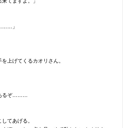
出来てますよ。」
………」
手を上げてくるカオリさん。
あるぞ………
こしてあげる。