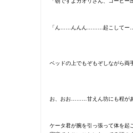
「朝ですよカオリさん、コーヒー
「ん……んんん………起こしてー
ベッドの上でもぞもぞしながら両
お、おお………甘えん坊にも程が
ケータ君が腕を引っ張って体を起