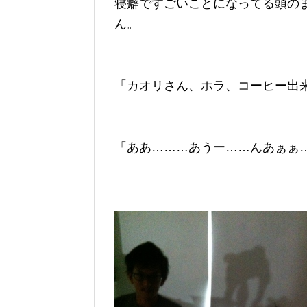
寝癖ですごいことになってる頭の
ん。
「カオリさん、ホラ、コーヒー出
「ああ………あうー……んあぁぁ