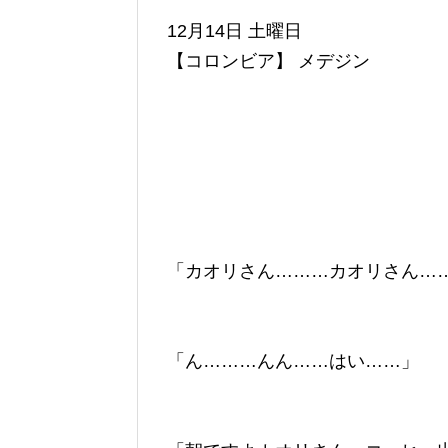
12月14日 土曜日
【コロンビア】 メデジン
「カオリさん………カオリさん…
「ん………んん……はい……」