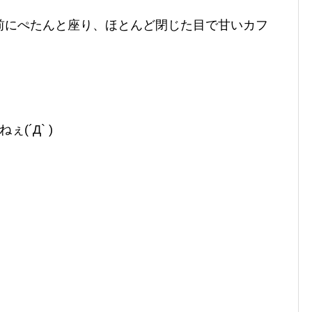
前にぺたんと座り、ほとんど閉じた目で甘いカフ
(´Д` )