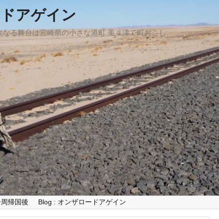
ードアゲイン
、次なる舞台は宮崎県の小さな港町 美々津で町おこし
世界一周帰国後
Blog : オンザロードアゲイン