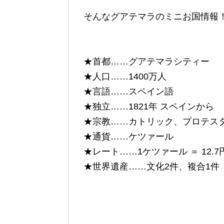
そんなグアテマラのミニお国情報
★首都……グアテマラシティー
★人口……1400万人
★言語……スペイン語
★独立……1821年 スペインから
★宗教……カトリック、プロテス
★通貨……ケツァール
★レート……1ケツァール ＝ 12.7
★世界遺産……文化2件、複合1件