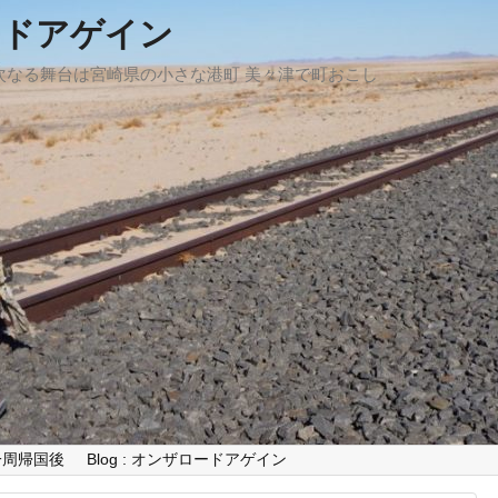
ードアゲイン
、次なる舞台は宮崎県の小さな港町 美々津で町おこし
世界一周帰国後
Blog : オンザロードアゲイン